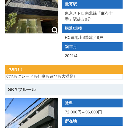
最寄駅
東京メトロ南北線「麻布十
番」駅徒歩8分
構造/規模
RC造地上8階建／9戸
築年月
2021/4
POINT！
立地もグレードも仕事も遊びも大満足♪
SKYフルール
賃料
72,000円～96,000円
所在地