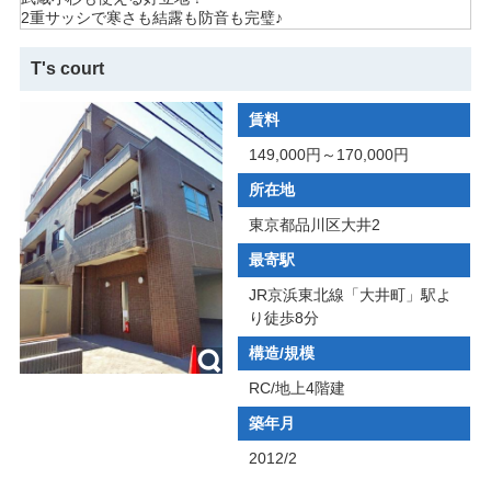
2重サッシで寒さも結露も防音も完璧♪
T's court
賃料
149,000円～170,000円
所在地
東京都品川区大井2
最寄駅
JR京浜東北線「大井町」駅よ
り徒歩8分
構造/規模
RC/地上4階建
築年月
2012/2