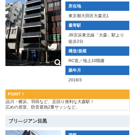
所在地
東京都大田区大森北1
最寄駅
JR京浜東北線「大森」駅より
徒歩2分
構造/規模
RC造／地上10階建
築年月
2018/3
POINT！
品川・横浜、羽田など、足回り便利な大森駅！
広めの居室、防音遮熱2重サッシなど。
ブリ―ジアン目黒
賃料