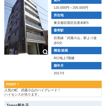
120,000円～205,000円
所在地
東京都目黒区目黒本町5
最寄駅
目黒線「武蔵小山」駅より徒
歩5分
構造/規模
RC/地上7階建
築年月
2017/3
POINT！
人気の町、武蔵小山のハイグレード！
ハイセンスが光ります。
Topaz新丸子