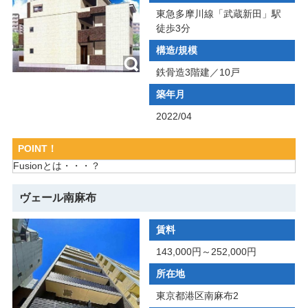
東急多摩川線「武蔵新田」駅
徒歩3分
構造/規模
鉄骨造3階建／10戸
築年月
2022/04
POINT！
Fusionとは・・・？
ヴェール南麻布
賃料
143,000円～252,000円
所在地
東京都港区南麻布2