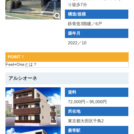
り徒歩7分
構造/規模
鉄骨造3階建／6戸
築年月
2022／10
POINT！
Feel+Oneとは？
アルシオーネ
賃料
72,000円～95,000円
所在地
東京都大田区千鳥2
最寄駅