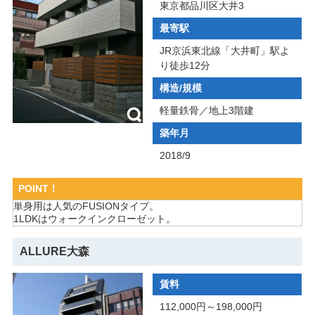
東京都品川区大井3
最寄駅
JR京浜東北線「大井町」駅よ
り徒歩12分
構造/規模
軽量鉄骨／地上3階建
築年月
2018/9
POINT！
単身用は人気のFUSIONタイプ。
1LDKはウォークインクローゼット。
ALLURE大森
賃料
112,000円～198,000円