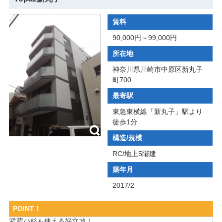
賃料
90,000円～99,000円
所在地
神奈川県川崎市中原区新丸子
町700
最寄駅
東急東横線「新丸子」駅より
徒歩1分
構造/規模
RC/地上5階建
築年月
2017/2
POINT！
武蔵小杉も使える好立地！