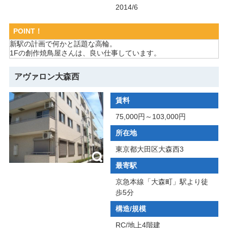
2014/6
POINT！
新駅の計画で何かと話題な高輪。
1Fの創作焼鳥屋さんは、良い仕事しています。
アヴァロン大森西
賃料
75,000円～103,000円
所在地
東京都大田区大森西3
最寄駅
京急本線「大森町」駅より徒
歩5分
構造/規模
RC/地上4階建