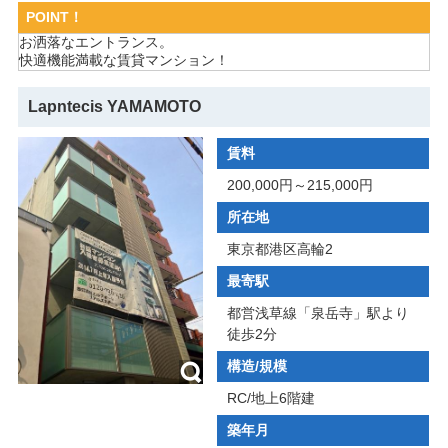
POINT！
お洒落なエントランス。
快適機能満載な賃貸マンション！
Lapntecis YAMAMOTO
賃料
200,000円～215,000円
所在地
東京都港区高輪2
最寄駅
都営浅草線「泉岳寺」駅より
徒歩2分
構造/規模
RC/地上6階建
築年月