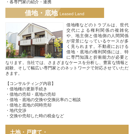
・各専門家の紹介・連携
借地・底地
Leased Land
借地権などのトラブルは、世代
交代による権利関係の複雑化
や、地主側と借地側の人間関係
が背景になっているケースが多
く見られます。不動産における
借地・底地の権利関係には、特
に専門知識と折衝能力が必要と
なります。当社では、さまざまなケースを分析し、豊富な情報と
経験、そして幅広い専門家とのネットワークで対応させていただ
きます。
【コンサルティング内容】
・借地権の更新手続き
・借地の売却・底地の売却
・借地・底地の交換や交換比率のご相談
・借地と底地の同時売却
・地代交渉
・交換や売却した時の税金など
土地・戸建て・