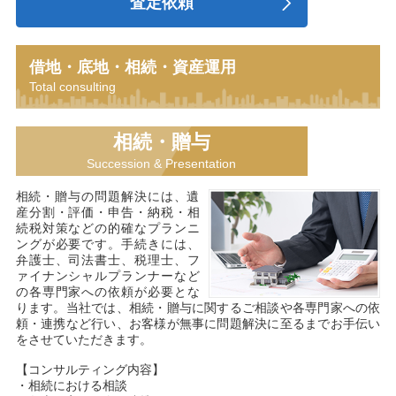
査定依頼
借地・底地・相続・資産運用
Total consulting
相続・贈与
Succession & Presentation
相続・贈与の問題解決には、遺
産分割・評価・申告・納税・相
続税対策などの的確なプランニ
ングが必要です。手続きには、
弁護士、司法書士、税理士、フ
ァイナンシャルプランナーなど
の各専門家への依頼が必要とな
ります。当社では、相続・贈与に関するご相談や各専門家への依
頼・連携など行い、お客様が無事に問題解決に至るまでお手伝い
をさせていただきます。
【コンサルティング内容】
・相続における相談