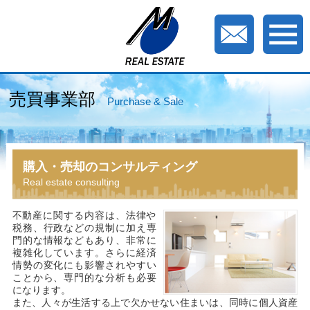
売買事業部
Purchase & Sale
購入・売却のコンサルティング
Real estate consulting
不動産に関する内容は、法律や
税務、行政などの規制に加え専
門的な情報などもあり、非常に
複雑化しています。さらに経済
情勢の変化にも影響されやすい
ことから、専門的な分析も必要
になります。
また、人々が生活する上で欠かせない住まいは、同時に個人資産